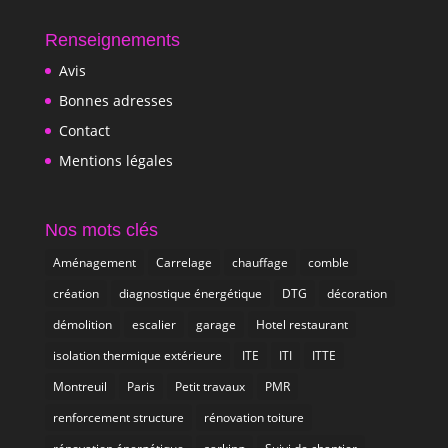
Renseignements
Avis
Bonnes adresses
Contact
Mentions légales
Nos mots clés
Aménagement
Carrelage
chauffage
comble
création
diagnostique énergétique
DTG
décoration
démolition
escalier
garage
Hotel restaurant
isolation thermique extérieure
ITE
ITI
ITTE
Montreuil
Paris
Petit travaux
PMR
renforcement structure
rénovation toiture