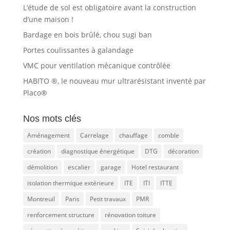
L’étude de sol est obligatoire avant la construction
d’une maison !
Bardage en bois brûlé, chou sugi ban
Portes coulissantes à galandage
VMC pour ventilation mécanique contrôlée
HABITO ®, le nouveau mur ultrarésistant inventé par
Placo®
Nos mots clés
Aménagement
Carrelage
chauffage
comble
création
diagnostique énergétique
DTG
décoration
démolition
escalier
garage
Hotel restaurant
isolation thermique extérieure
ITE
ITI
ITTE
Montreuil
Paris
Petit travaux
PMR
renforcement structure
rénovation toiture