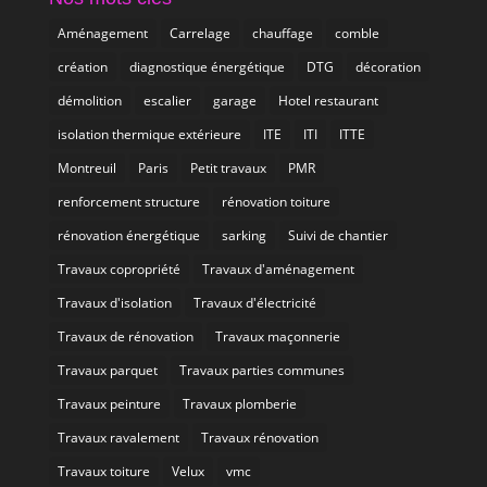
Aménagement
Carrelage
chauffage
comble
création
diagnostique énergétique
DTG
décoration
démolition
escalier
garage
Hotel restaurant
isolation thermique extérieure
ITE
ITI
ITTE
Montreuil
Paris
Petit travaux
PMR
renforcement structure
rénovation toiture
rénovation énergétique
sarking
Suivi de chantier
Travaux copropriété
Travaux d'aménagement
Travaux d'isolation
Travaux d'électricité
Travaux de rénovation
Travaux maçonnerie
Travaux parquet
Travaux parties communes
Travaux peinture
Travaux plomberie
Travaux ravalement
Travaux rénovation
Travaux toiture
Velux
vmc